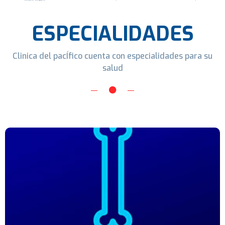
ESPECIALIDADES
Clinica del pacÍfico cuenta con especialidades para su
salud
Especialidad de Cirugía Ortopédica y
Traumatología
Se encarga de recuperar al paciente de diversas lesiones o
fracturas a nivel de huesos, músculos, tendones y
ligamentos.