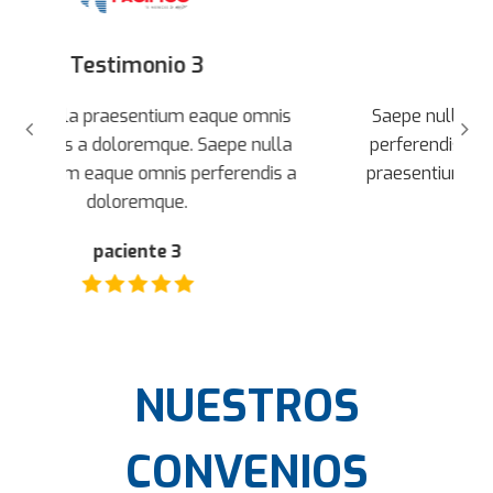
Testimonio 2
is
Saepe nulla praesentium eaque omnis
S
la
perferendis a doloremque. Saepe nulla
p
s a
praesentium eaque omnis perferendis a
pr
doloremque.
paciente 2
NUESTROS
CONVENIOS