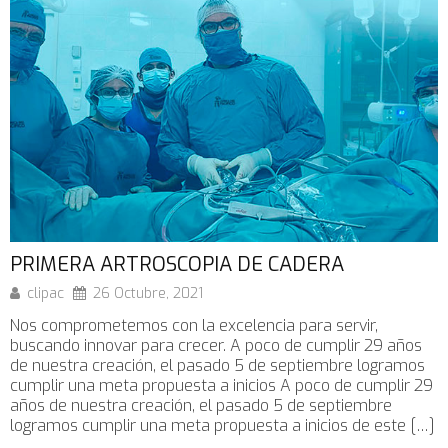
BENEFICIOS DE LA CIRUGÍA ARTROSCÓPICA
clipac
26 Octubre, 2021
La artroscopia es una técnica quirúrgica mínimamente
invasiva, caracterizada por la introducción, mediante
pequeñas incisiones, de una cámara (artroscopio) que
permite visualizar la totalidad de la articulación de manera
completa. Visite los suguientes Links de Información:
https://fb.watch/8MxrwGlL8c
https://fb.watch/8MxvRfbmod