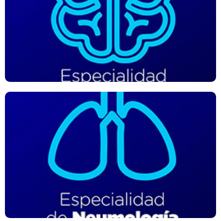
Trata enfermedades del sistema nervioso y de la columna
vertebral. Es decir, enfermedades del cerebro, cerebelo,
tronco encefálico, médula espinal, nervios (craneales o
periféricos) y lesiones en la columna vertebral.
Especialidad de Neumología
Es el diagnóstico y tratamiento de las enfermedades que
afectan al sistema respiratorio. Evalúa el funcionamiento y
la anatomía de los pulmones, las vías respiratorias y sus
estructuras complementarias.